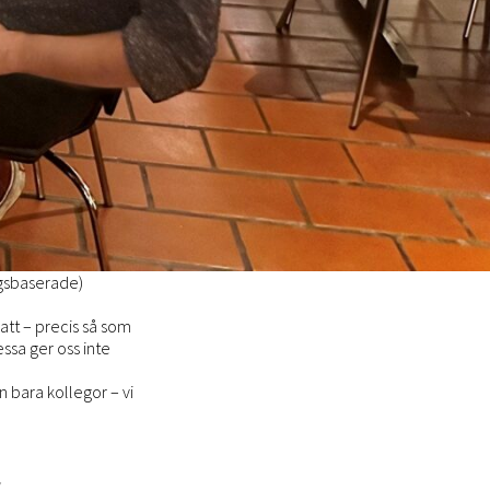
rgsbaserade)
att – precis så som
ssa ger oss inte
n bara kollegor – vi
Y