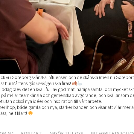
ick vi i Göteborg skånska influenser, och de skånska (men nu Götebo
oss hur Mårtens gås
verkligen
ska firas!
iddag blev det en kväll full av god mat, härliga samtal och mycket skr
 oss på m4 är teamkänsla och gemenskap avgörande, och kvällar som de
t utan också nya idéer och inspiration till vårt arbete.
ioner ihop, både gamla och nya, stärker banden och visar att vi är mer ä
äss, helt klart!
OM M4
KONTAKT
ANSÖK TILL OSS
INTEGRITETSPOLIC