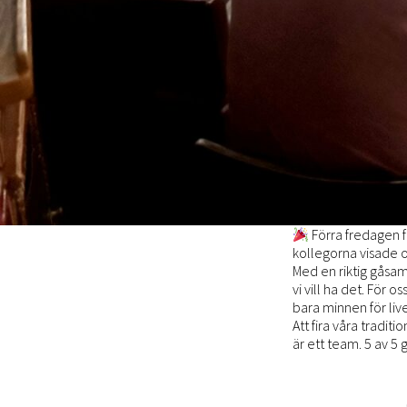
Förra fredagen f
kollegorna visade 
Med en riktig gåsam
vi vill ha det. För
bara minnen för live
Att fira våra tradit
är ett team. 5 av 5 g