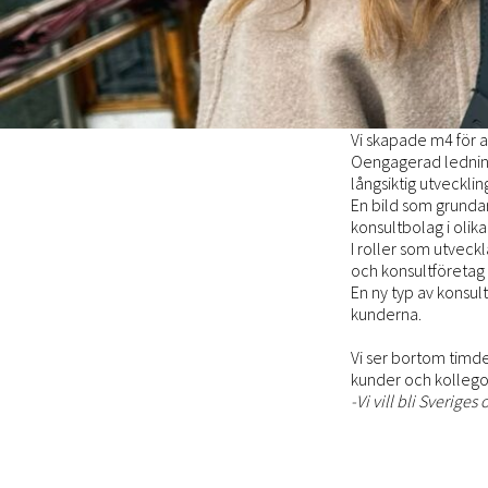
Vi skapade m4 för at
Oengagerad ledning 
långsiktig utveckling
En bild som grundar
konsultbolag i olik
I roller som utveck
och konsultföretag 
En ny typ av konsu
kunderna.
Vi ser bortom timdeb
kunder och kollego
-Vi vill bli Sverige