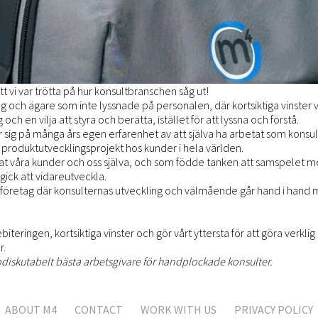
t vi var trötta på hur konsultbranschen såg ut!
och ägare som inte lyssnade på personalen, där kortsiktiga vinster va
 och en vilja att styra och berätta, istället för att lyssna och förstå.
 sig på många års egen erfarenhet av att själva ha arbetat som konsul
a produktutvecklingsprojekt hos kunder i hela världen.
lat våra kunder och oss själva, och som födde tanken att samspelet m
gick att vidareutveckla.
ltföretag där konsulternas utveckling och välmående går hand i ha
iteringen, kortsiktiga vinster och gör vårt yttersta för att göra verklig 
r.
s odiskutabelt bästa arbetsgivare för handplockade konsulter.
ABOUT M4
CONTACT
WORK WITH US
PRIVACY POLICY