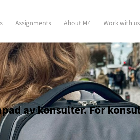
s
Assignments
About M4
Work with us
pad av konsulter. För konsul