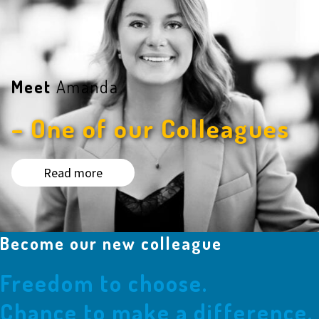
Meet
Amanda
– One of our Colleagues
Read more
Become our new colleague
Freedom to choose.
Chance to make a difference.