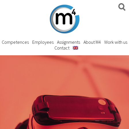
Competences
Employees
Assignments
About M4
Work with us
Contact