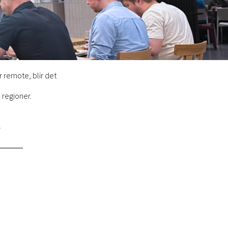
r remote, blir det
a regioner.
Y