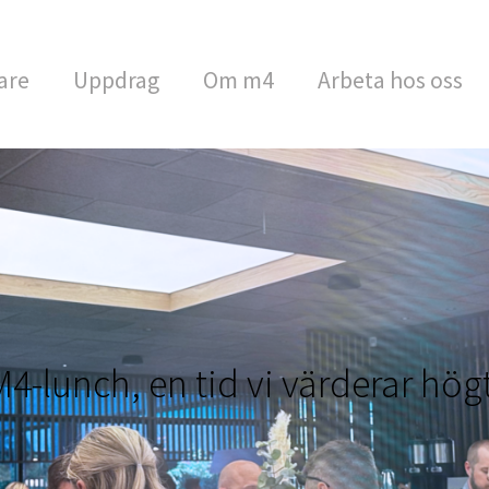
are
Uppdrag
Om m4
Arbeta hos oss
M4-lunch, en tid vi värderar högt