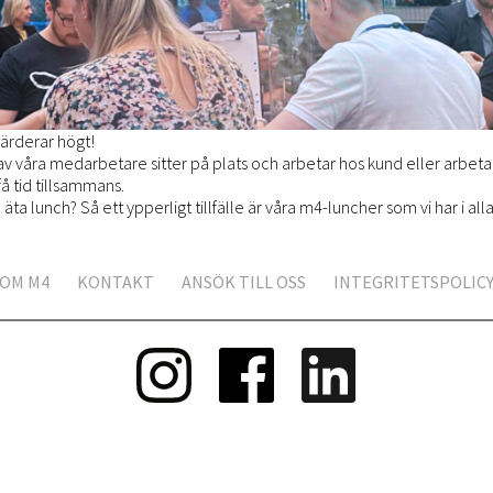
värderar högt!
av våra medarbetare sitter på plats och arbetar hos kund eller arbeta
 få tid tillsammans.
äta lunch? Så ett ypperligt tillfälle är våra m4-luncher som vi har i all
OM M4
KONTAKT
ANSÖK TILL OSS
INTEGRITETSPOLIC