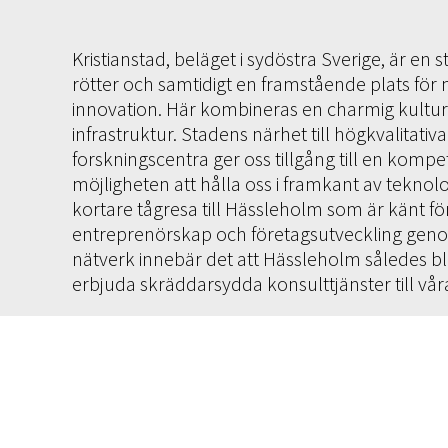
Kristianstad, beläget i sydöstra Sverige, är en
rötter och samtidigt en framstående plats för
innovation. Här kombineras en charmig kultu
infrastruktur. Stadens närhet till högkvalitativ
forskningscentra ger oss tillgång till en komp
möjligheten att hålla oss i framkant av teknol
kortare tågresa till Hässleholm som är känt för s
entreprenörskap och företagsutveckling genom 
nätverk innebär det att Hässleholm således blir
erbjuda skräddarsydda konsulttjänster till vår