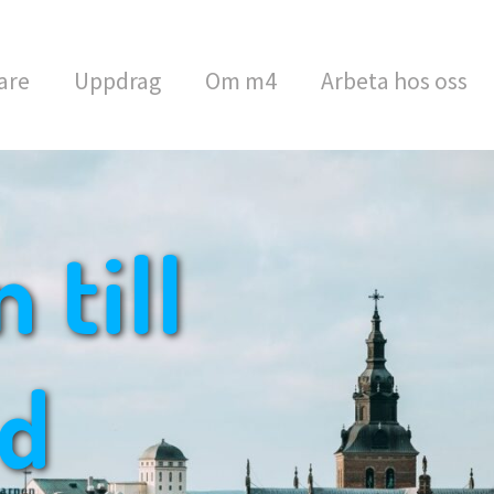
are
Uppdrag
Om m4
Arbeta hos oss
till
ad