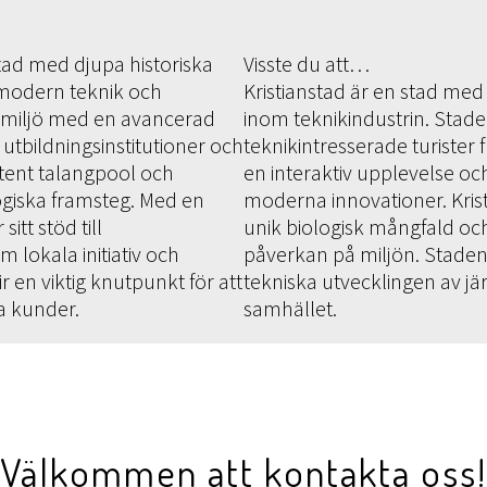
 stad med djupa historiska
Visste du att…
 modern teknik och
Kristianstad är en stad med 
rmiljö med en avancerad
inom teknikindustrin. Stad
a utbildningsinstitutioner och
teknikintresserade turister
etent talangpool och
en interaktiv upplevelse och 
ogiska framsteg. Med en
moderna innovationer. Kris
itt stöd till
unik biologisk mångfald och
lokala initiativ och
påverkan på miljön. Stade
 en viktig knutpunkt för att
tekniska utvecklingen av j
a kunder.
samhället.
Välkommen att kontakta oss!