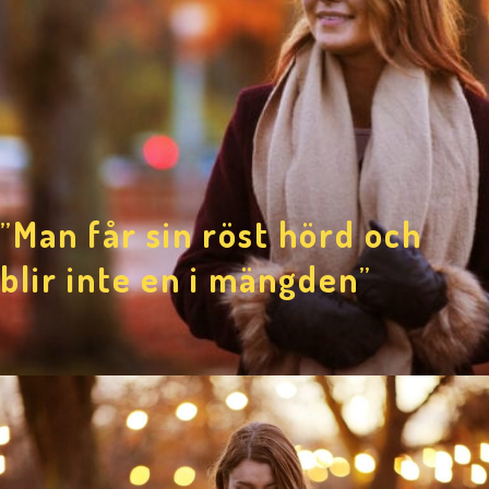
”
Man får sin röst hörd och
blir inte en i mängden
”