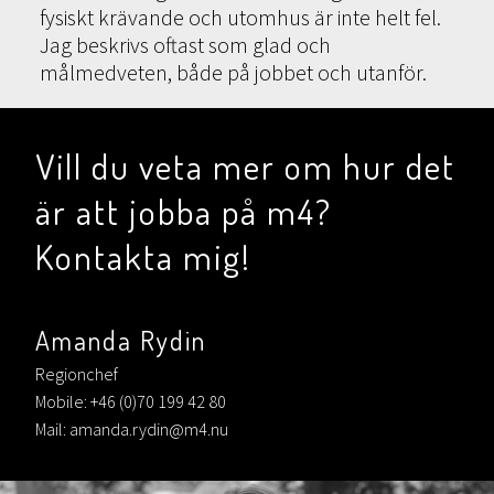
fysiskt krävande och utomhus är inte helt fel.
Jag beskrivs oftast som glad och
målmedveten, både på jobbet och utanför.
Vill du veta mer om hur det
är att jobba på m4?
Kontakta mig!
Amanda Rydin
Regionchef
Mobile: +46 (0)70 199 42 80
Mail: amanda.rydin@m4.nu