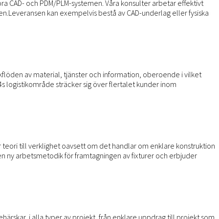
stora CAD- och PDM/PLM-systemen. Våra konsulter arbetar effektivt
onen.Leveransen kan exempelvis bestå av CAD-underlag eller fysiska
kflöden av material, tjänster och information, oberoende i vilket
4s logistikområde sträcker sig över flertalet kunder inom
teori till verklighet oavsett om det handlar om enklare konstruktion
en ny arbetsmetodik för framtagningen av fixturer och erbjuder
rskar, i alla typer av projekt, från enklare uppdrag till projekt som