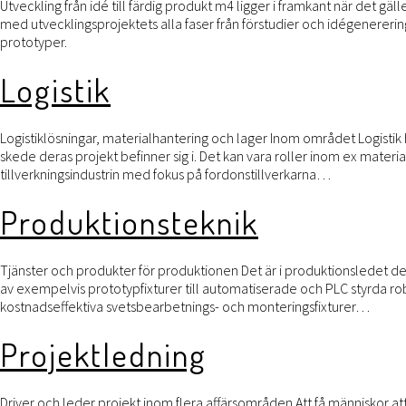
Utveckling från idé till färdig produkt m4 ligger i framkant när det 
med utvecklingsprojektets alla faser från förstudier och idégenereri
prototyper.
Logistik
Logistiklösningar, materialhantering och lager Inom området Logistik h
skede deras projekt befinner sig i. Det kan vara roller inom ex materi
tillverkningsindustrin med fokus på fordonstillverkarna…
Produktionsteknik
Tjänster och produkter för produktionen Det är i produktionsledet de
av exempelvis prototypfixturer till automatiserade och PLC styrda ro
kostnadseffektiva svetsbearbetnings- och monteringsfixturer…
Projektledning
Driver och leder projekt inom flera affärsområden Att få människor at