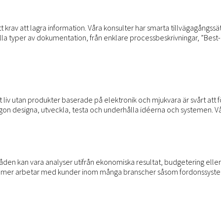
krav att lagra information. Våra konsulter har smarta tillvägagångssätt
m alla typer av dokumentation, från enklare processbeskrivningar, ”Be
 liv utan produkter baserade på elektronik och mjukvara är svårt att 
någon designa, utveckla, testa och underhålla idéerna och systemen. 
n kan vara analyser utifrån ekonomiska resultat, budgetering eller re
nomer arbetar med kunder inom många branscher såsom fordonssystem, 