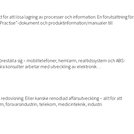
 för att lösa lagring av processer och information. En förutsättning för
st-Practise”-dokument och produktinformation/manualer till
föreställa sig – mobiltelefoner, hemlarm, realtidssystem och ABS-
Våra konsulter arbetar med utveckling av elektronik…
dovisning. Eller kanske renodlad affärsutveckling – allt för att
försvarsindustrin, telekom, medicinteknik, industri.