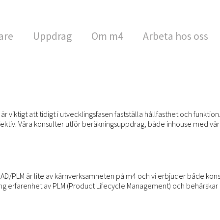
are
Uppdrag
Om m4
Arbeta hos oss
viktigt att tidigt i utvecklingsfasen fastställa hållfasthet och funk
ektiv. Våra konsulter utför beräkningsuppdrag, både inhouse med vår
D/PLM är lite av kärnverksamheten på m4 och vi erbjuder både konsu
ng erfarenhet av PLM (Product Lifecycle Management) och behärskar de