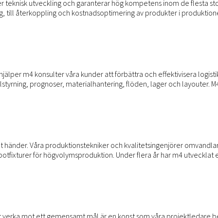
gäller teknisk utveckling och garanterar hög kompetens inom de flesta 
ng, till återkoppling och kostnadsoptimering av produkter i produkti
jälper m4 konsulter våra kunder att förbättra och effektivisera logisti
alstyrning, prognoser, materialhantering, flöden, lager och layouter. M
t händer. Våra produktionstekniker och kvalitetsingenjörer omvandlar 
botfixturer för högvolymsproduktion. Under flera år har m4 utvecklat 
t verka mot ett gemensamt mål är en konst som våra projektledare behä